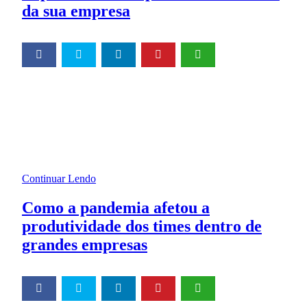
da sua empresa
Tempo de Leitura:
3
minutos
Planejamento estratégico pode ser compreendido como um
plano de futuro que uma empresa almeja alcançar a médio e
longo prazo.
Continuar Lendo
Como a pandemia afetou a
produtividade dos times dentro de
grandes empresas