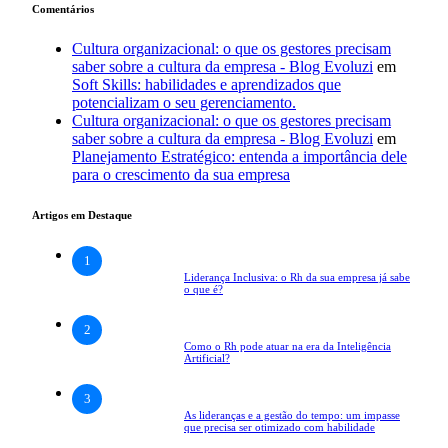
Comentários
Cultura organizacional: o que os gestores precisam
saber sobre a cultura da empresa - Blog Evoluzi
em
Soft Skills: habilidades e aprendizados que
potencializam o seu gerenciamento.
Cultura organizacional: o que os gestores precisam
saber sobre a cultura da empresa - Blog Evoluzi
em
Planejamento Estratégico: entenda a importância dele
para o crescimento da sua empresa
Artigos em Destaque
1
Liderança Inclusiva: o Rh da sua empresa já sabe
o que é?
2
Como o Rh pode atuar na era da Inteligência
Artificial?
3
As lideranças e a gestão do tempo: um impasse
que precisa ser otimizado com habilidade