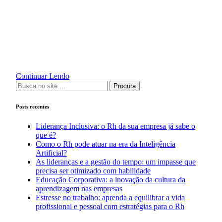
Tempo de Leitura:
3
minutos
Os impactos causados pelo Coronavírus refletiram em
diversos setores da economia, promovendo várias alterações
no ambiente de trabalho, mudança de rotina e outros fatores.
Continuar Lendo
Procura
Posts recentes
Liderança Inclusiva: o Rh da sua empresa já sabe o
que é?
Como o Rh pode atuar na era da Inteligência
Artificial?
As lideranças e a gestão do tempo: um impasse que
precisa ser otimizado com habilidade
Educação Corporativa: a inovação da cultura da
aprendizagem nas empresas
Estresse no trabalho: aprenda a equilibrar a vida
profissional e pessoal com estratégias para o Rh