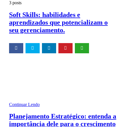
3 posts
Soft Skills: habilidades e
aprendizados que potencializam o
seu gerenciamento.
Tempo de Leitura:
2
minutos
Soft Skill é um termo em inglês que significa: habilidades
interpessoais, ou seja, são um conjunto de habilidades e
competências naturais ou desenvolvidas, relacionadas ao
comportamento de cada indivíduo.
Continuar Lendo
Planejamento Estratégico: entenda a
importância dele para o crescimento