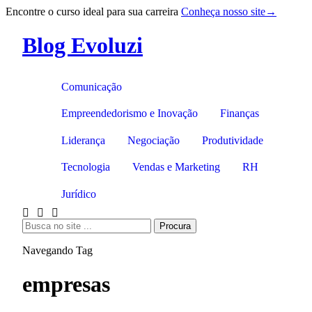
Encontre o curso ideal para sua carreira
Conheça nosso site
→
Pular
para
Blog Evoluzi
o
conteúdo
Comunicação
Empreendedorismo e Inovação
Finanças
Liderança
Negociação
Produtividade
Tecnologia
Vendas e Marketing
RH
Jurídico
Procura
Navegando Tag
empresas