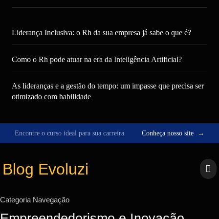
Liderança Inclusiva: o Rh da sua empresa já sabe o que é?
Como o Rh pode atuar na era da Inteligência Artificial?
As lideranças e a gestão do tempo: um impasse que precisa ser
otimizado com habilidade
Encontre o curso ideal para sua carreira
Conheça nosso site
→
Pular
para
Blog Evoluzi
o
conteúdo
Categoria Navegação
Empreendedorismo e Inovação