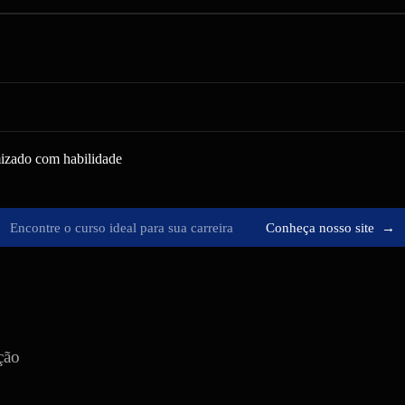
mizado com habilidade
Encontre o curso ideal para sua carreira
Conheça nosso site
→
ção