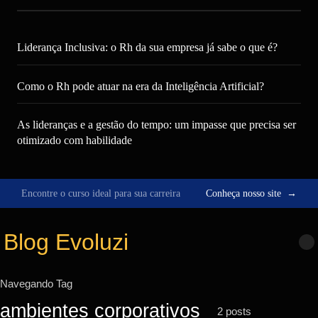
Liderança Inclusiva: o Rh da sua empresa já sabe o que é?
Como o Rh pode atuar na era da Inteligência Artificial?
As lideranças e a gestão do tempo: um impasse que precisa ser
otimizado com habilidade
Encontre o curso ideal para sua carreira
Conheça nosso site
→
Pular
para
Blog Evoluzi
o
conteúdo
Navegando Tag
ambientes corporativos
2 posts