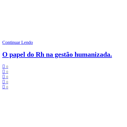
Tempo de Leitura:
3
minutos
Saiba qual é a importância do Treinamento Comportamental para o
desenvolvimento de habilidades interpessoais e emocionais que vão
refletir no desempenho dos colaboradores e nos resultados positivos
da empresa.
Continuar Lendo
O papel do Rh na gestão humanizada.
0
0
0
0
0
Tempo de Leitura:
3
minutos
Entenda qual é o papel do Rh na gestão humanizada de uma
empresa e saiba como implementar esse modelo de gestão
valorizando cada um de seus colaboradores desde o ambiente de
trabalho até o bem-estar e reconhecimento pessoal de todos eles.