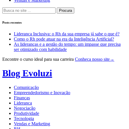
Vendas e Marketing
Procura
Posts recentes
Liderança Inclusiva: o Rh da sua empresa já sabe o que é?
Como o Rh pode atuar na era da Inteligência Artificial?
As lideranças e a gestão do tempo: um impasse que precisa
ser otimizado com habilidade
Encontre o curso ideal para sua carreira
Conheça nosso site
→
Pular
para
Blog Evoluzi
o
conteúdo
Comunicação
Empreendedorismo e Inovação
Finanças
Liderança
Negociação
Produtividade
Tecnologia
Vendas e Marketing
RH