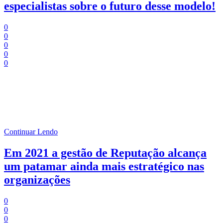
especialistas sobre o futuro desse modelo!
0
0
0
0
0
Tempo de Leitura:
3
minutos
A pandemia da Covid-19 impactou drasticamente a nossa sociedade,
o nosso comportamento e principalmente o trabalho.
Continuar Lendo
Em 2021 a gestão de Reputação alcança
um patamar ainda mais estratégico nas
organizações
0
0
0