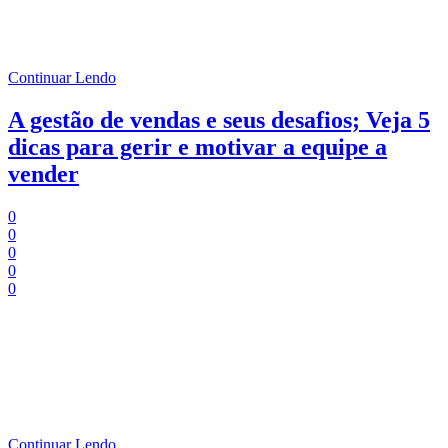
O desenvolvimento contínuo da gestão é necessário até mesmo para
automotivação, além de entender melhor os caminhos e estratégias
para desenvolver a sua equipe.
Continuar Lendo
A gestão de vendas e seus desafios; Veja 5
dicas para gerir e motivar a equipe a
vender
0
0
0
0
0
Tempo de Leitura:
5
minutos
O desenvolvimento contínuo da gestão é necessário até mesmo para
automotivação, além de entender melhor os caminhos e estratégias
para desenvolver a sua equipe.
Continuar Lendo