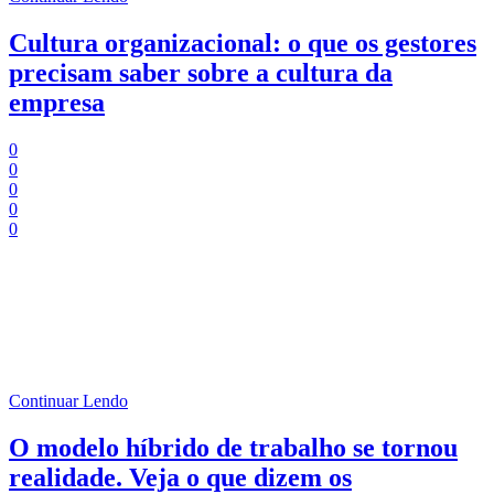
Cultura organizacional: o que os gestores
precisam saber sobre a cultura da
empresa
0
0
0
0
0
Tempo de Leitura:
3
minutos
A base de uma empresa são as pessoas que fazem parte dela, ou
seja, os colaboradores são os principais elementos para que a
instituição prospere.
Continuar Lendo
O modelo híbrido de trabalho se tornou
realidade. Veja o que dizem os