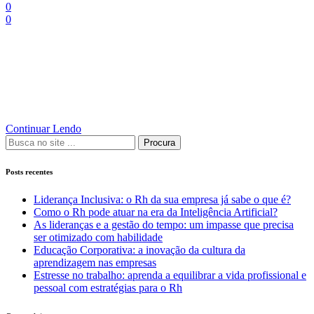
0
0
Tempo de Leitura:
2
minutos
Adentramos na vida de algumas personalidades que conquistaram o
sucesso, para entendermos como eles chegaram lá e, com isso,
buscar inspirações para as nossas vidas.
Continuar Lendo
Procura
Posts recentes
Liderança Inclusiva: o Rh da sua empresa já sabe o que é?
Como o Rh pode atuar na era da Inteligência Artificial?
As lideranças e a gestão do tempo: um impasse que precisa
ser otimizado com habilidade
Educação Corporativa: a inovação da cultura da
aprendizagem nas empresas
Estresse no trabalho: aprenda a equilibrar a vida profissional e
pessoal com estratégias para o Rh