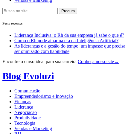
Vendas e Marketing
Procura
Posts recentes
Liderança Inclusiva: o Rh da sua empresa já sabe o que é?
Como o Rh pode atuar na era da Inteligência Artificial?
As lideranças e a gestão do tempo: um impasse que precisa
ser otimizado com habilidade
Encontre o curso ideal para sua carreira
Conheça nosso site
→
Pular
para
Blog Evoluzi
o
conteúdo
Comunicação
Empreendedorismo e Inovação
Finanças
Liderança
Negociação
Produtividade
Tecnologia
Vendas e Marketing
RH