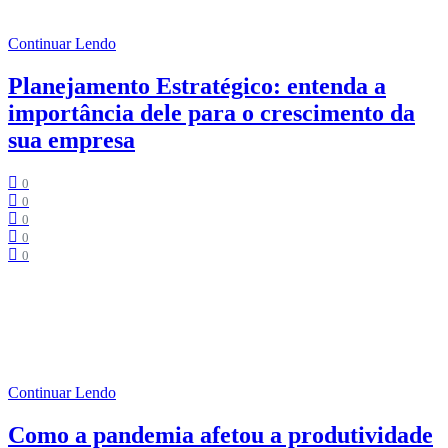
comportamento de cada indivíduo.
Continuar Lendo
Planejamento Estratégico: entenda a
importância dele para o crescimento da
sua empresa
0
0
0
0
0
Tempo de Leitura:
3
minutos
Planejamento estratégico pode ser compreendido como um plano de
futuro que uma empresa almeja alcançar a médio e longo prazo.
Continuar Lendo
Como a pandemia afetou a produtividade