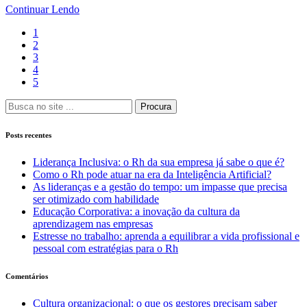
Continuar Lendo
1
2
3
4
5
Procura
Posts recentes
Liderança Inclusiva: o Rh da sua empresa já sabe o que é?
Como o Rh pode atuar na era da Inteligência Artificial?
As lideranças e a gestão do tempo: um impasse que precisa
ser otimizado com habilidade
Educação Corporativa: a inovação da cultura da
aprendizagem nas empresas
Estresse no trabalho: aprenda a equilibrar a vida profissional e
pessoal com estratégias para o Rh
Comentários
Cultura organizacional: o que os gestores precisam saber