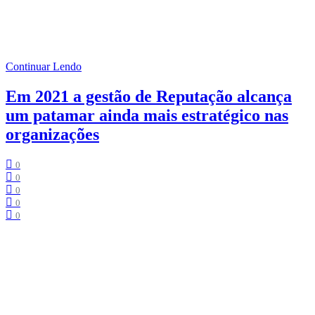
Tempo de Leitura:
3
minutos
A pandemia da Covid-19 impactou drasticamente a nossa sociedade,
o nosso comportamento e principalmente o trabalho.
Continuar Lendo
Em 2021 a gestão de Reputação alcança
um patamar ainda mais estratégico nas
organizações
0
0
0
0
0
Tempo de Leitura:
2
minutos
Adentramos na vida de algumas personalidades que conquistaram o
sucesso, para entendermos como eles chegaram lá e, com isso,
buscar inspirações para as nossas vidas.