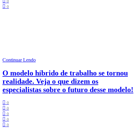
0
0
Tempo de Leitura:
3
minutos
O Marketing já passou por diversas mudanças e, provavelmente,
ainda mudará mais. Kotler, Kartajaya e Setiawan lançaram o livro
sobre o marketing 4.0 em 2017, e logo no início de 2021, lançaram
o Marketing 5.0.
Continuar Lendo
O modelo híbrido de trabalho se tornou
realidade. Veja o que dizem os
especialistas sobre o futuro desse modelo!
0
0
0
0
0