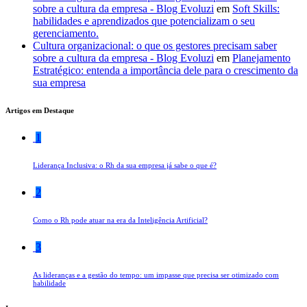
sobre a cultura da empresa - Blog Evoluzi
em
Soft Skills:
habilidades e aprendizados que potencializam o seu
gerenciamento.
Cultura organizacional: o que os gestores precisam saber
sobre a cultura da empresa - Blog Evoluzi
em
Planejamento
Estratégico: entenda a importância dele para o crescimento da
sua empresa
Artigos em Destaque
1
Liderança Inclusiva: o Rh da sua empresa já sabe o que é?
2
Como o Rh pode atuar na era da Inteligência Artificial?
3
As lideranças e a gestão do tempo: um impasse que precisa ser otimizado com
habilidade