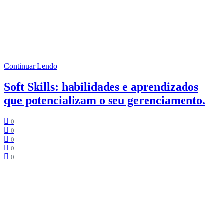
Tempo de Leitura:
3
minutos
A produtividade, agilidade e o foco têm se tornado temas cada vez
mais citados e o mercado tem exigido cada vez mais responsividade
e adaptabilidade de seus colaboradores, principalmente neste
momento de pandemia, no qual a rotina do trabalho presencial foi
substituída pelo home office e trabalho hibrido.
Continuar Lendo
Soft Skills: habilidades e aprendizados
que potencializam o seu gerenciamento.
0
0
0
0
0
Tempo de Leitura:
2
minutos
Soft Skill é um termo em inglês que significa: habilidades
interpessoais, ou seja, são um conjunto de habilidades e
competências naturais ou desenvolvidas, relacionadas ao