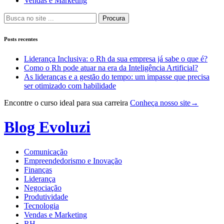
Vendas e Marketing
Procura
Posts recentes
Liderança Inclusiva: o Rh da sua empresa já sabe o que é?
Como o Rh pode atuar na era da Inteligência Artificial?
As lideranças e a gestão do tempo: um impasse que precisa
ser otimizado com habilidade
Encontre o curso ideal para sua carreira
Conheça nosso site
→
Pular
para
Blog Evoluzi
o
conteúdo
Comunicação
Empreendedorismo e Inovação
Finanças
Liderança
Negociação
Produtividade
Tecnologia
Vendas e Marketing
RH