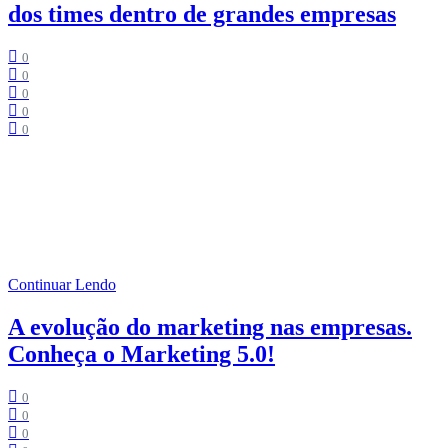
dos times dentro de grandes empresas
0
0
0
0
0
Tempo de Leitura:
3
minutos
Os impactos causados pelo Coronavírus refletiram em diversos
setores da economia, promovendo várias alterações no ambiente de
trabalho, mudança de rotina e outros fatores.
Continuar Lendo
A evolução do marketing nas empresas.
Conheça o Marketing 5.0!
0
0
0